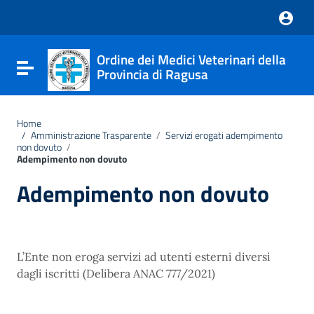
Vai ai contenuti
Nota:
Vai al menu di navigazione
questo
Vai al footer
sito
Web
Ordine dei Medici Veterinari della
include
Attiva / disattiva la navigazione
Provincia di Ragusa
un
sistema
di
accessibilità.
Home
/
Amministrazione Trasparente
/
Servizi erogati adempimento
non dovuto
/
Adempimento non dovuto
Adempimento non dovuto
L’Ente non eroga servizi ad utenti esterni diversi
dagli iscritti (Delibera ANAC 777/2021)