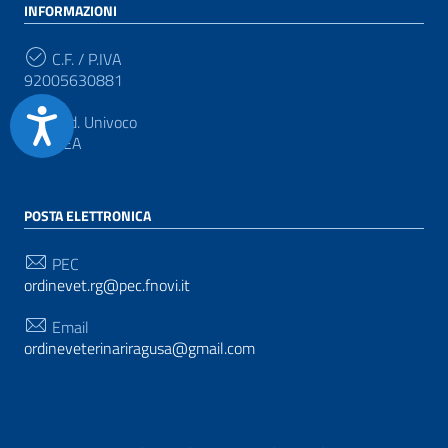
INFORMAZIONI
C.F. / P.IVA
92005630881
Accessibilità
Cod. Univoco
UFGOEA
POSTA ELETTRONICA
PEC
ordinevet.rg@pec.fnovi.it
Email
ordineveterinariragusa@gmail.com
SEGUICI SU