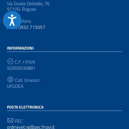
Via Grazia Deledda, 76
97100, Ragusa
Accessibilità
Telefono
(+39) 0932 715057
INFORMAZIONI
C.F. / P.IVA
92005630881
Cod. Univoco
UFGOEA
POSTA ELETTRONICA
PEC
ordinevet.rg@pec.fnovi.it