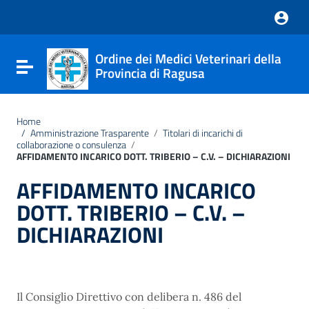
Vai ai contenuti
Nota:
Vai al menu di navigazione
questo
Vai al footer
sito
Web
Ordine dei Medici Veterinari della
include
Attiva / disattiva la navigazione
Provincia di Ragusa
un
sistema
di
accessibilità.
Home
/
Amministrazione Trasparente
/
Titolari di incarichi di
collaborazione o consulenza
/
AFFIDAMENTO INCARICO DOTT. TRIBERIO – C.V. – DICHIARAZIONI
AFFIDAMENTO INCARICO
DOTT. TRIBERIO – C.V. –
DICHIARAZIONI
Il Consiglio Direttivo con delibera n. 486 del