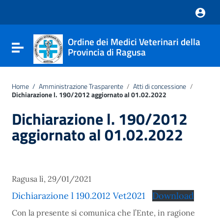
Nota:
questo
sito
Web
Ordine dei Medici Veterinari della
include
Attiva / disattiva la navigazione
Provincia di Ragusa
un
sistema
di
accessibilità.
Home
/
Amministrazione Trasparente
/
Atti di concessione
/
Dichiarazione l. 190/2012 aggiornato al 01.02.2022
Dichiarazione l. 190/2012
aggiornato al 01.02.2022
Ragusa lì, 29/01/2021
Dichiarazione l 190.2012 Vet2021
Download
Con la presente si comunica che l’Ente, in ragione