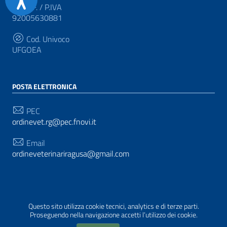
C.F. / P.IVA
92005630881
Cod. Univoco
UFGOEA
POSTA ELETTRONICA
PEC
ordinevet.rg@pec.fnovi.it
Email
ordineveterinariragusa@gmail.com
SEGUICI SU
Questo sito utilizza cookie tecnici, analytics e di terze parti.
Sezione Link Utili
Privacy
|
Cookie policy
|
Note legali
|
Realizzato da
Proseguendo nella navigazione accetti l’utilizzo dei cookie.