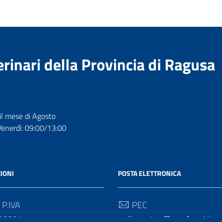
rinari della Provincia di Ragusa
 il mese di Agosto
Venerdì: 09:00/13:00
IONI
POSTA ELETTRONICA
 P.IVA
PEC
30881
ordinevet.rg@pec.fnovi.it