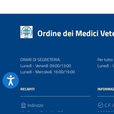
accessibilità.
Ordine dei Medici Vete
ORARI DI SEGRETERIA:
Per tutto
Lunedì - Venerdì: 09:00/13:00
Lunedì - 
Lunedì - Mercoledì: 16:00/19:00
Accessibilità
RECAPITI
INFORMAZ
Indirizzo
C.F. /
Via Grazia Deledda, 76
920056