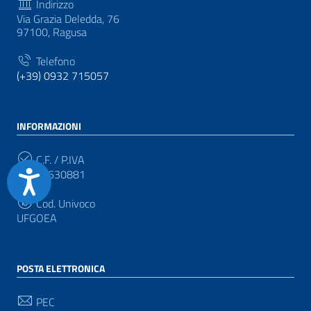
Indirizzo
Via Grazia Deledda, 76
97100, Ragusa
Telefono
(+39) 0932 715057
INFORMAZIONI
C.F. / P.IVA
Accessibilità
92005630881
Cod. Univoco
UFGOEA
POSTA ELETTRONICA
PEC