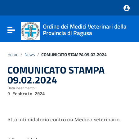
Vai ai contenuti
Nota:
Vai al menu di navigazione
questo
Vai al footer
sito
Web
Ordine dei Medici Veterinari della
include
Attiva / disattiva la navigazione
Provincia di Ragusa
un
sistema
di
accessibilità.
Home
/
News
/
COMUNICATO STAMPA 09.02.2024
COMUNICATO STAMPA
09.02.2024
Data inserimento:
9 Febbraio 2024
Atto intimidatorio contro un Medico Veterinario