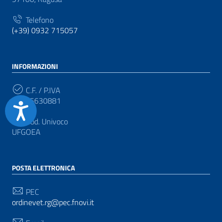
Telefono
(+39) 0932 715057
INFORMAZIONI
C.F. / P.IVA
92005630881
Accessibilità
Cod. Univoco
UFGOEA
POSTA ELETTRONICA
PEC
ordinevet.rg@pec.fnovi.it