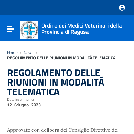
Vai ai contenuti
Nota:
Vai al menu di navigazione
questo
Vai al footer
sito
Web
Ordine dei Medici Veterinari della
include
Attiva / disattiva la navigazione
Provincia di Ragusa
un
sistema
di
accessibilità.
Home
/
News
/
REGOLAMENTO DELLE RIUNIONI IN MODALITÁ TELEMATICA
REGOLAMENTO DELLE
RIUNIONI IN MODALITÁ
TELEMATICA
Data inserimento:
12 Giugno 2023
Approvato con delibera del Consiglio Direttivo del