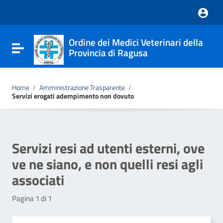
Nota:
questo
sito
Web
Ordine dei Medici Veterinari della
include
Attiva / disattiva la navigazione
Provincia di Ragusa
un
sistema
di
accessibilità.
Home
/
Amministrazione Trasparente
/
Servizi erogati adempimento non dovuto
Servizi resi ad utenti esterni, ove
ve ne siano, e non quelli resi agli
associati
Pagina 1 di 1